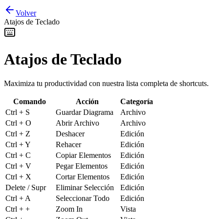
Volver
Atajos de Teclado
Atajos de Teclado
Maximiza tu productividad con nuestra lista completa de shortcuts.
Comando
Acción
Categoría
Ctrl + S
Guardar Diagrama
Archivo
Ctrl + O
Abrir Archivo
Archivo
Ctrl + Z
Deshacer
Edición
Ctrl + Y
Rehacer
Edición
Ctrl + C
Copiar Elementos
Edición
Ctrl + V
Pegar Elementos
Edición
Ctrl + X
Cortar Elementos
Edición
Delete / Supr
Eliminar Selección
Edición
Ctrl + A
Seleccionar Todo
Edición
Ctrl + +
Zoom In
Vista