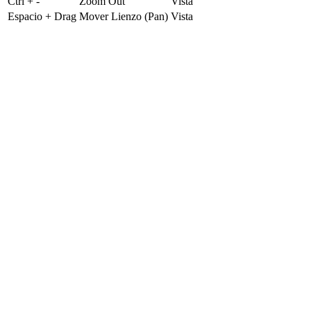
Ctrl + -
Zoom Out
Vista
Espacio + Drag
Mover Lienzo (Pan)
Vista